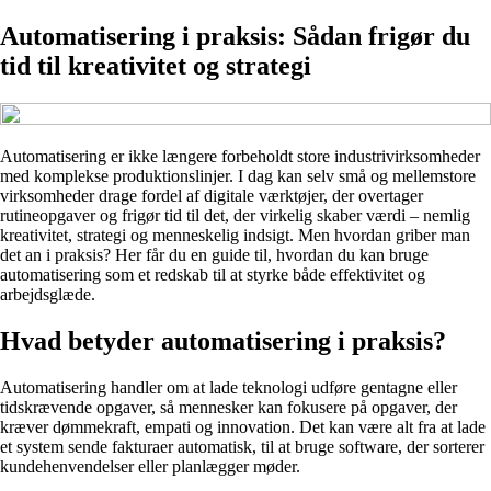
Automatisering i praksis: Sådan frigør du
tid til kreativitet og strategi
Automatisering er ikke længere forbeholdt store industrivirksomheder
med komplekse produktionslinjer. I dag kan selv små og mellemstore
virksomheder drage fordel af digitale værktøjer, der overtager
rutineopgaver og frigør tid til det, der virkelig skaber værdi – nemlig
kreativitet, strategi og menneskelig indsigt. Men hvordan griber man
det an i praksis? Her får du en guide til, hvordan du kan bruge
automatisering som et redskab til at styrke både effektivitet og
arbejdsglæde.
Hvad betyder automatisering i praksis?
Automatisering handler om at lade teknologi udføre gentagne eller
tidskrævende opgaver, så mennesker kan fokusere på opgaver, der
kræver dømmekraft, empati og innovation. Det kan være alt fra at lade
et system sende fakturaer automatisk, til at bruge software, der sorterer
kundehenvendelser eller planlægger møder.