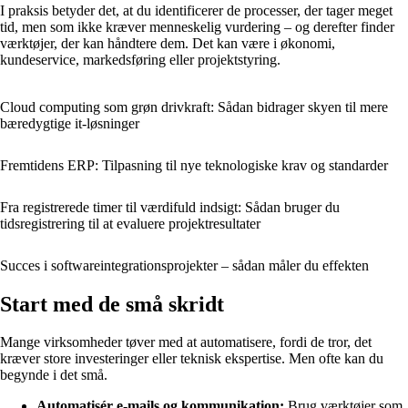
I praksis betyder det, at du identificerer de processer, der tager meget
tid, men som ikke kræver menneskelig vurdering – og derefter finder
værktøjer, der kan håndtere dem. Det kan være i økonomi,
kundeservice, markedsføring eller projektstyring.
Cloud computing som grøn drivkraft: Sådan bidrager skyen til mere
bæredygtige it-løsninger
Fremtidens ERP: Tilpasning til nye teknologiske krav og standarder
Fra registrerede timer til værdifuld indsigt: Sådan bruger du
tidsregistrering til at evaluere projektresultater
Succes i softwareintegrationsprojekter – sådan måler du effekten
Start med de små skridt
Mange virksomheder tøver med at automatisere, fordi de tror, det
kræver store investeringer eller teknisk ekspertise. Men ofte kan du
begynde i det små.
Automatisér e-mails og kommunikation:
Brug værktøjer som