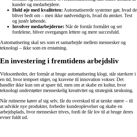
kunder og medarbejdere.
Hold øje med kvaliteten:
Automatiserede systemer gør, hvad de
bliver bedt om – men ikke nødvendigvis, hvad du ønsker. Test
og justér løbende.
Involver medarbejderne:
Når de forstår formålet og ser
fordelene, bliver overgangen lettere og mere succesfuld.
Automatisering skal ses som et samarbejde mellem mennesker og
teknologi – ikke som en erstatning.
En investering i fremtidens arbejdsliv
Virksomheder, der formår at bruge automatisering klogt, står stærkere i
en tid, hvor tempoet stiger, og kravene til innovation vokser. Det
handler ikke kun om at spare tid, men om at skabe en kultur, hvor
teknologi understøtter menneskelig kreativitet og strategisk tænkning.
Når rutinerne kører af sig selv, får du overskud til at tænke større – til
at udvikle nye produkter, forbedre kundeoplevelser og skabe en
arbejdsplads, hvor mennesker trives, fordi de får lov til at bruge deres
evner fuldt ud.