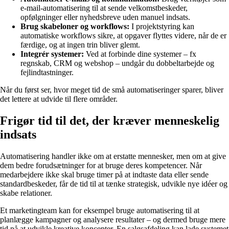
e-mail-automatisering til at sende velkomstbeskeder,
opfølgninger eller nyhedsbreve uden manuel indsats.
Brug skabeloner og workflows:
I projektstyring kan
automatiske workflows sikre, at opgaver flyttes videre, når de er
færdige, og at ingen trin bliver glemt.
Integrér systemer:
Ved at forbinde dine systemer – fx
regnskab, CRM og webshop – undgår du dobbeltarbejde og
fejlindtastninger.
Når du først ser, hvor meget tid de små automatiseringer sparer, bliver
det lettere at udvide til flere områder.
Frigør tid til det, der kræver menneskelig
indsats
Automatisering handler ikke om at erstatte mennesker, men om at give
dem bedre forudsætninger for at bruge deres kompetencer. Når
medarbejdere ikke skal bruge timer på at indtaste data eller sende
standardbeskeder, får de tid til at tænke strategisk, udvikle nye idéer og
skabe relationer.
Et marketingteam kan for eksempel bruge automatisering til at
planlægge kampagner og analysere resultater – og dermed bruge mere
tid på at udvikle kreative koncepter. En salgsafdeling kan lade systemet