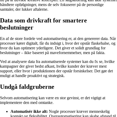
håndtere opfølgninger, mens de selv fokuserer på de personlige
samtaler, der lukker aftalerne.
Data som drivkraft for smartere
beslutninger
En af de store fordele ved automatisering er, at den genererer data. Når
processer kører digitalt, får du indsigt i, hvor der opstår flaskehalse, og
hvor du kan optimere yderligere. Det giver et solidt grundlag for
beslutninger – ikke baseret på mavefornemmelser, men på fakta.
Ved at analysere data fra automatiserede systemer kan du fx se, hvilke
kampagner der giver bedst afkast, hvilke kunder der kræver mest
support, eller hvor i produktionen der opstår forsinkelser. Det gør det
muligt at handle proaktivt og strategisk.
Undgå faldgruberne
Selvom automatisering kan være en stor gevinst, er det vigtigt at
implementere den med omtanke.
Automatisér ikke alt:
Nogle processer kræver menneskelig
kontakt og fleksibilitet. Overautomatisering kan skabe afstand til