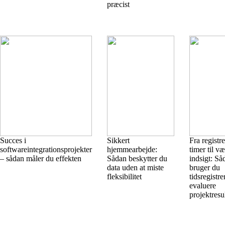
præcist
Succes i
Sikkert
Fra registr
softwareintegrationsprojekter
hjemmearbejde:
timer til v
– sådan måler du effekten
Sådan beskytter du
indsigt: Så
data uden at miste
bruger du
fleksibilitet
tidsregistrer
evaluere
projektresu