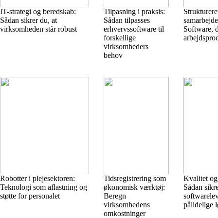
IT-strategi og beredskab:
Tilpasning i praksis:
Strukturere
Sådan sikrer du, at
Sådan tilpasses
samarbejde
virksomheden står robust
erhvervssoftware til
Software, d
forskellige
arbejdspro
virksomheders
behov
Robotter i plejesektoren:
Tidsregistrering som
Kvalitet og 
Teknologi som aflastning og
økonomisk værktøj:
Sådan sikr
støtte for personalet
Beregn
softwarele
virksomhedens
pålidelige 
omkostninger